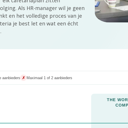
 elk cafetariaplan zitten
volging. Als HR-manager wil je geen
kt en het volledige proces van je
eria je best let en wat een écht
.
e aanbieders
✗
Maximaal 1 of 2 aanbieders
THE WOR
COM