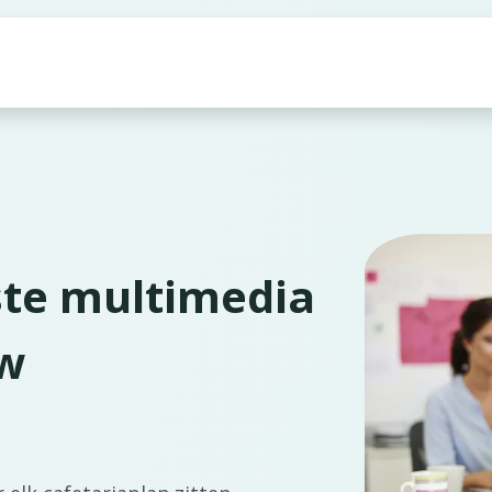
producten
Tools & Content
iste multimedia
uw