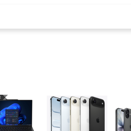
producten
Tools & Content
X