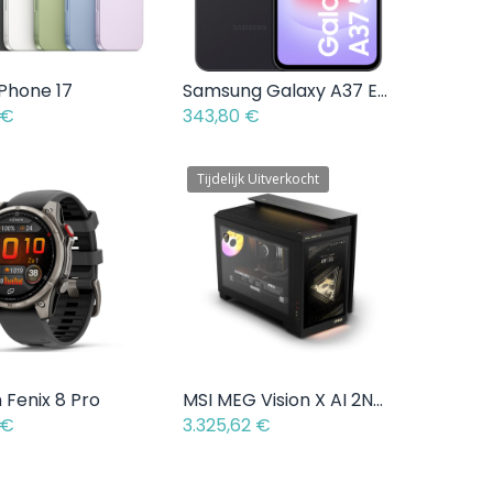
iPhone 17
Samsung Galaxy A37 Enterprise Edition
Add to Cart
Add to Cart
€
343,80
€
Tijdelijk Uitverkocht
 Fenix 8 Pro
MSI MEG Vision X AI 2NVV7-004EU - Intel Core Ultra 7 265K - 2 TB - NVIDIA GeForce RTX 5080
Add to Cart
€
3.325,62
€