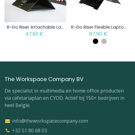
R-Go Riser Attachable Laptopstandaard
R-Go Riser Flexible Laptopstandaard
47,93
€
67,50
€
The Workspace Company BV
De specialist in multimedia en home office producten
via cafetariaplan en CYOD. Actief bij 150+ bedrijven in
heel België.
info@theworkspacecompany.com
+32 51 80 68 03