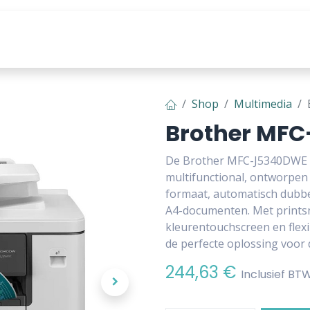
producten
Tools & Content
Shop
Multimedia
Brother MF
De Brother MFC-J5340DWE is
multifunctional, ontworpen 
formaat, automatisch dubbel
A4-documenten. Met printsn
kleurentouchscreen en flexib
de perfecte oplossing voor
244,63
€
Inclusief BT