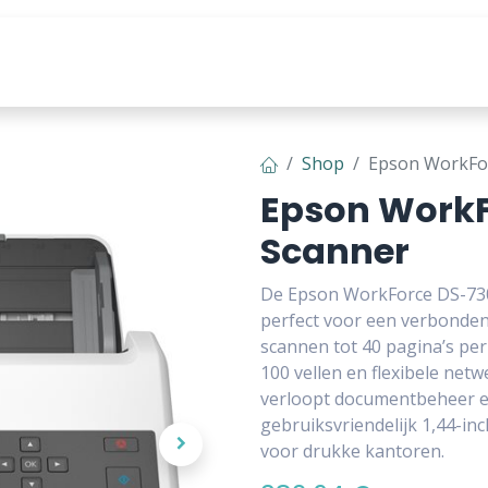
producten
Tools & Content
Shop
Epson WorkFor
Epson WorkF
Scanner
De Epson WorkForce DS-730
perfect voor een verbonden
scannen tot 40 pagina’s pe
100 vellen en flexibele netw
verloopt documentbeheer ef
gebruiksvriendelijk 1,44-i
voor drukke kantoren.