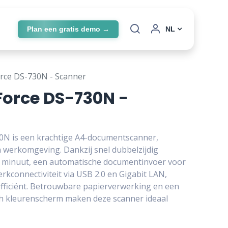
Plan een gratis demo →
NL
ce DS-730N - Scanner
orce DS-730N -
N is een krachtige A4-documentscanner,
 werkomgeving. Dankzij snel dubbelzijdig
r minuut, een automatische documentinvoer voor
erkconnectiviteit via USB 2.0 en Gigabit LAN,
ficiënt. Betrouwbare papierverwerking en een
nch kleurenscherm maken deze scanner ideaal