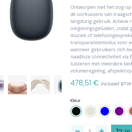
Ontworpen met het oog op 
de oorkussens van traagsc
langdurig gebruik. Actieve
omgevingsgeluiden, zodat 
muziek of telefoongesprekk
transparantiemodus voor ee
wanneer gebruikers zich b
naadloze connectiviteit via 
luisteren met meerdere bed
volumeregeling, afspelen/p
478,51
€
Inclusief BTW
Kleur
In