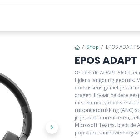
producten
Tools & Content
Shop
EPOS ADAPT 56
EPOS ADAPT 5
Ontdek de ADAPT 560 II, ee
tijdens langdurig gebruik.
oorkussens geniet je van e
dragen. Ervaar heldere ges
uitstekende spraakverstaanb
ruisonderdrukking (ANC) s
je je kunt concentreren, zel
Microsoft Teams, biedt de 
populaire samenwerkingsso