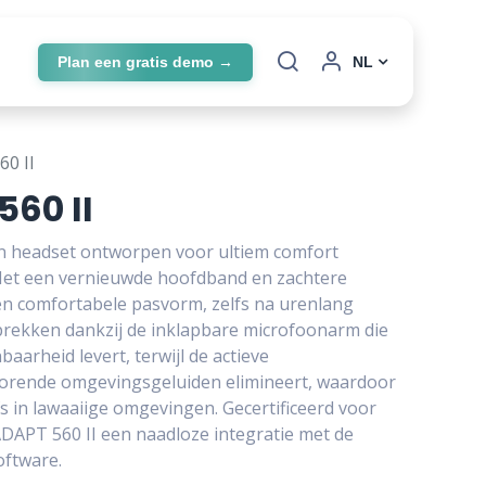
Plan een gratis demo →
NL
0 II
60 II
n headset ontworpen voor ultiem comfort
 Met een vernieuwde hoofdband en zachtere
en comfortabele pasvorm, zelfs na urenlang
prekken dankzij de inklapbare microfoonarm die
aarheid levert, terwijl de actieve
torende omgevingsgeluiden elimineert, waardoor
fs in lawaaiige omgevingen. Gecertificeerd voor
ADAPT 560 II een naadloze integratie met de
ftware.