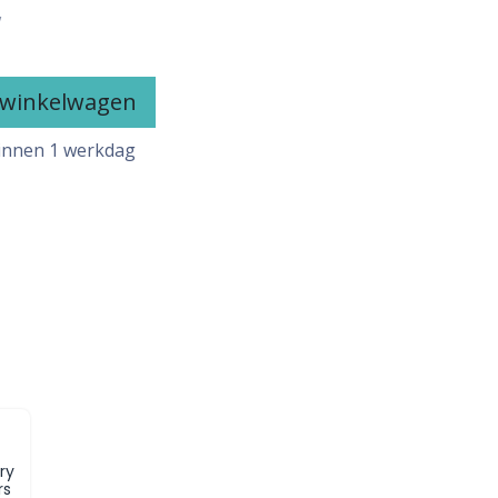
W
 winkelwagen
innen 1 werkdag
ry
rs