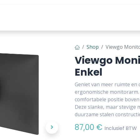
producten
Tools & Content
Shop
Viewgo Monito
Viewgo Moni
Enkel
Geniet van meer ruimte en 
ergonomische monitorarm. 
comfortabele positie boven
Deze slanke, maar stevige 
duurzame stalen constructi
87,00
€
Inclusief BTW