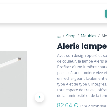
Outils & Contenu
Shop
Meubles
Al
Aleris lamp
Avec son design épuré et s
de couleur, la lampe Aleris 
Profitez d'une lumière chau
passez à une lumière vive e
en rechargeant facilement 
type A et de type C intégré
tout espace de travail, offra
de la luminosité et de la te
82,64
€
TVA comprise